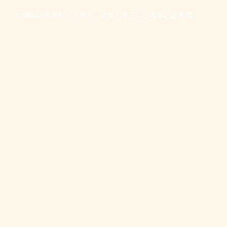
大和郡山市市制七〇周年・金魚伝来三〇〇周年記念事業