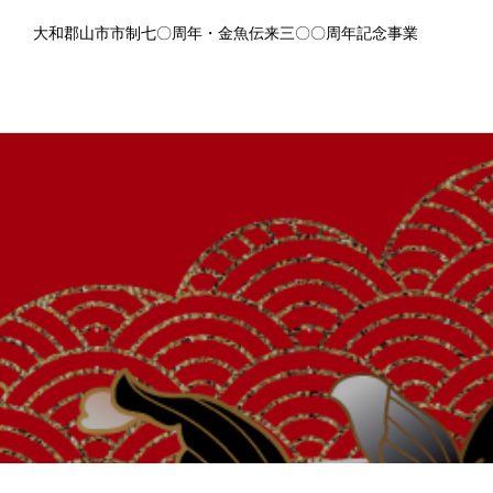
大和郡山市市制七〇周年・金魚伝来三〇〇周年記念事業