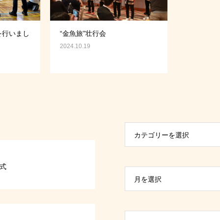
を行いまし
“金魚旅”壮行会
2024.10.19
カテゴリーを選択
式
月を選択